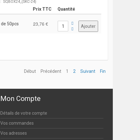
e: SQBOX24_(SKC-24)
Prix TTC
Quantité
23,76 €
 de 50pcs
Début
Précédent
1
2
Suivant
Fin
Mon Compte
Détails de votre compte
Vos commandes
Vos adresses