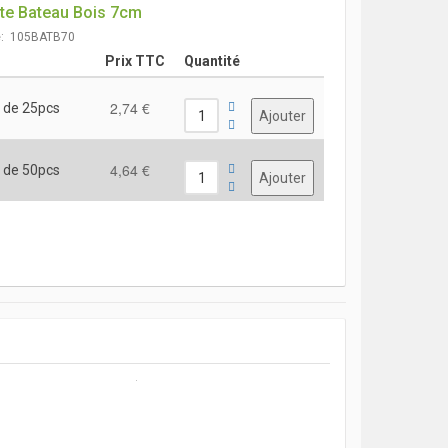
te Bateau Bois 7cm
e: 105BATB70
Prix TTC
Quantité
2,74 €
 de 25pcs
4,64 €
 de 50pcs