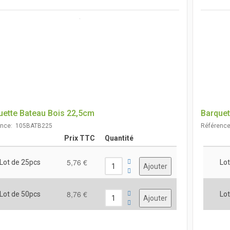
uette Bateau Bois 22,5cm
Barquet
ence: 105BATB225
Référenc
Prix TTC
Quantité
5,76 €
Lot de 25pcs
Lot
8,76 €
Lot de 50pcs
Lot