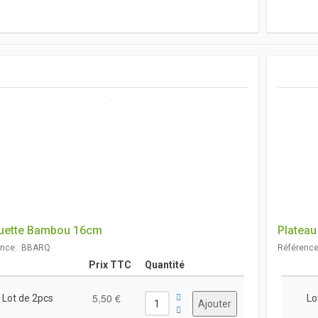
uette Bambou 16cm
Platea
ence: BBARQ
Référenc
Prix TTC
Quantité
5,50 €
Lot de 2pcs
Lo