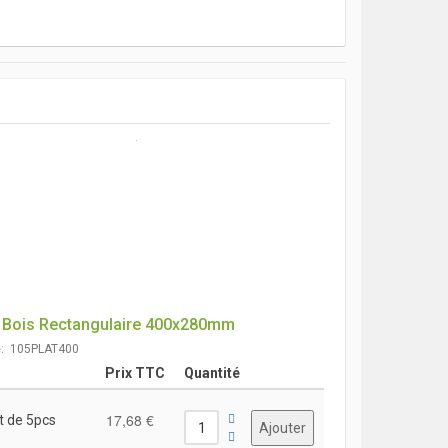
u Bois Rectangulaire 400x280mm
e: 105PLAT400
Prix TTC
Quantité
17,68 €
t de 5pcs