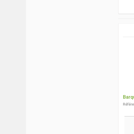
Barq
Référ