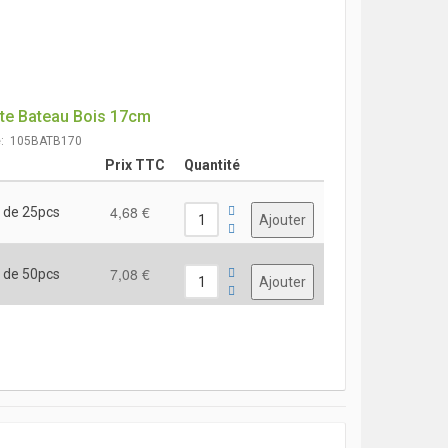
te Bateau Bois 17cm
e: 105BATB170
Prix TTC
Quantité
4,68 €
 de 25pcs
7,08 €
 de 50pcs