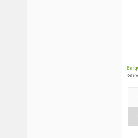
Barq
Référ