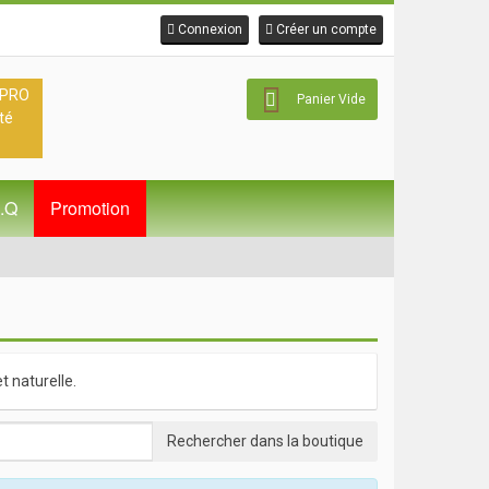
Connexion
Créer un compte
 PRO
Panier Vide
té
A.Q
Promotion
 naturelle.