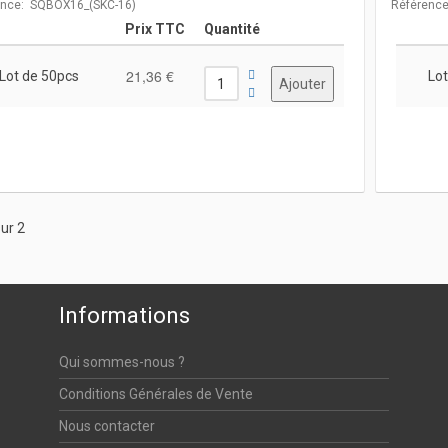
ence: SQBOX16_(SKC-16)
Référenc
Prix TTC
Quantité
21,36 €
Lot de 50pcs
Lot
ur 2
Informations
Qui sommes-nous ?
Conditions Générales de Vente
Nous contacter