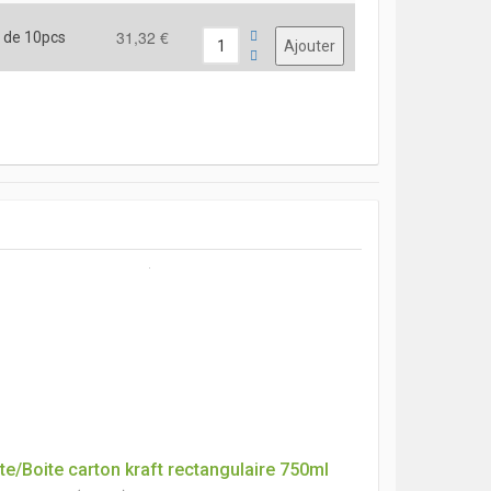
31,32 €
 de 10pcs
te/Boite carton kraft rectangulaire 750ml