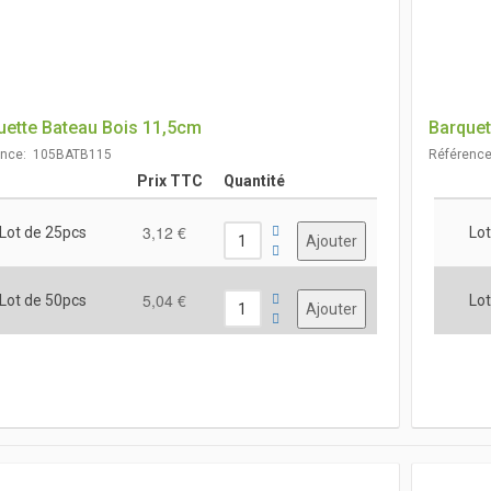
uette Bateau Bois 11,5cm
Barquet
ence: 105BATB115
Référenc
Prix TTC
Quantité
3,12 €
Lot de 25pcs
Lot
5,04 €
Lot de 50pcs
Lot