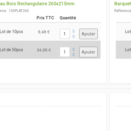
eau Bois Rectangulaire 265x215mm
Barquet
ence: 105PLAT265
Référenc
Prix TTC
Quantité
9,48 €
Lot de 10pcs
Lot
34,68 €
Lot de 50pcs
Lot