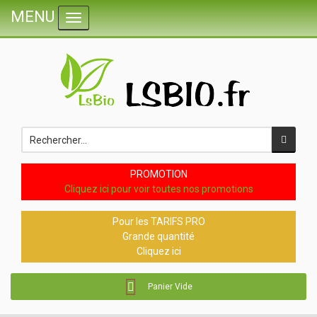
MENU
Toggle navigation
PROMOTION
Cliquez ici pour voir toutes nos promotions
Pour les TARIFS PRO
Grande quantité
Cliquez ici
Panier Vide