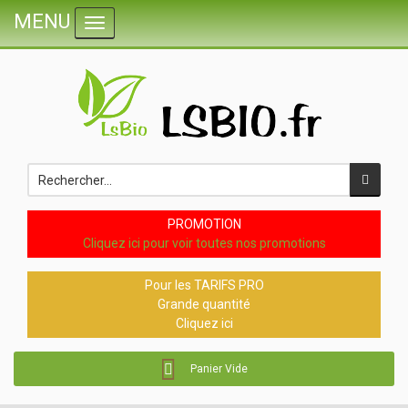
MENU
Toggle navigation
PROMOTION
Cliquez ici pour voir toutes nos promotions
Pour les TARIFS PRO
Grande quantité
Cliquez ici
Panier Vide