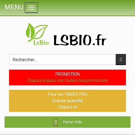
MENU
Toggle navigation
PROMOTION
Cliquez ici pour voir toutes nos promotions
Pour les TARIFS PRO
Grande quantité
Cliquez ici
Panier Vide