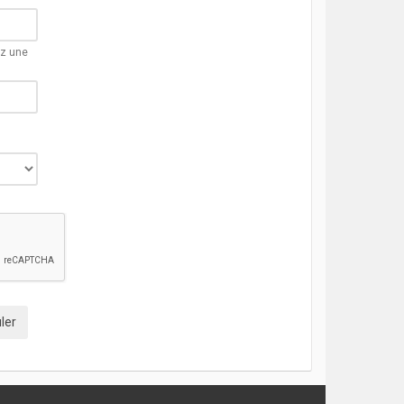
ez une
ler