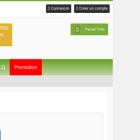
Connexion
Créer un compte
 PRO
Panier Vide
té
A.Q
Promotion