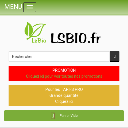
MENU
Toggle navigation
PROMOTION
Cliquez ici pour voir toutes nos promotions
Pour les TARIFS PRO
Grande quantité
Cliquez ici
Panier Vide