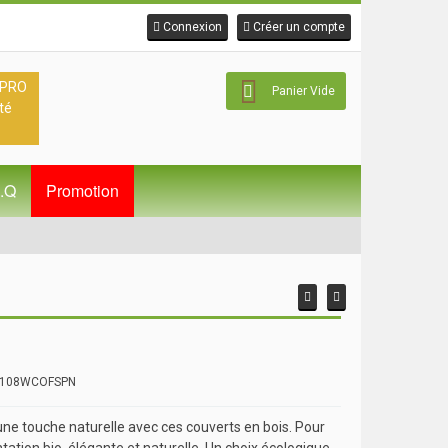
Connexion
Créer un compte
 PRO
Panier Vide
té
A.Q
Promotion
: 108WCOFSPN
ne touche naturelle avec ces couverts en bois. Pour