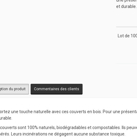
une présen
et durable.
Lot de 10
ption du produit
Commentaires des clients
rtez une touche naturelle avec ces couverts en bois. Pour une présentat
urable.
couverts sont 100% naturels, biodégradables et compostables. Ils peuv
nérés. Leurs incinérations ne dégagent aucune substance toxique.