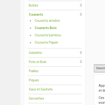
Boîtes
Couverts
Couverts amidon
Couverts Bois
Couverts bambou
Couverts Papier
Gobelets
Pots et Bols
Descri
Pailles
Piques
Appo
Sacs et Sachets
et d
Ces 
Serviettes
inci