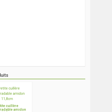
uits
tite cuillère
radable amidon