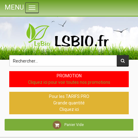
MENU
Toggle navigation
PROMOTION
Cliquez ici pour voir toutes nos promotions
Pour les TARIFS PRO
Grande quantité
Cliquez ici
Panier Vide