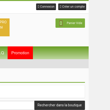
Connexion
Créer un compte
 PRO
Panier Vide
té
A.Q
Promotion