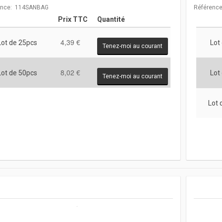
ence: 114SANBAG
Référenc
Prix TTC
Quantité
4,39 €
Lot de 25pcs
Lot
Tenez-moi au courant
8,02 €
Lot de 50pcs
Lot
Tenez-moi au courant
Lot 