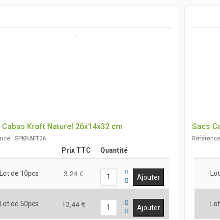
 Cabas Kraft Naturel 26x14x32 cm
Sacs Ca
ence: SPKRAFT26
Référenc
Prix TTC
Quantité
3,24 €
Lot de 10pcs
Lot
13,44 €
Lot de 50pcs
Lot