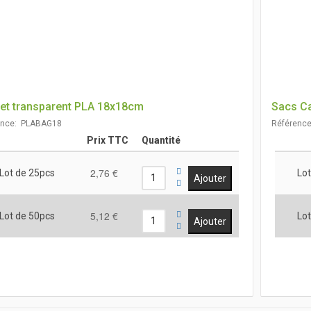
et transparent PLA 18x18cm
Sacs Ca
ence: PLABAG18
Référenc
Prix TTC
Quantité
2,76 €
Lot de 25pcs
Lot
5,12 €
Lot de 50pcs
Lot