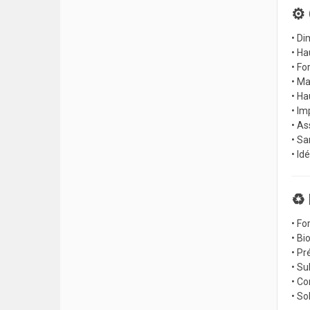
⚙️
• Di
• Ha
• Fo
• Ma
• Ha
• Im
• As
• Sa
• Id
♻️
• Fo
• Bi
• Pr
• Su
• Co
• So