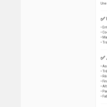
Une 
✅ 
• En
• Co
• Ma
• Tr
✅ 
• As
• Tr
• Ré
• Fi
• Al
• Pa
• Fa