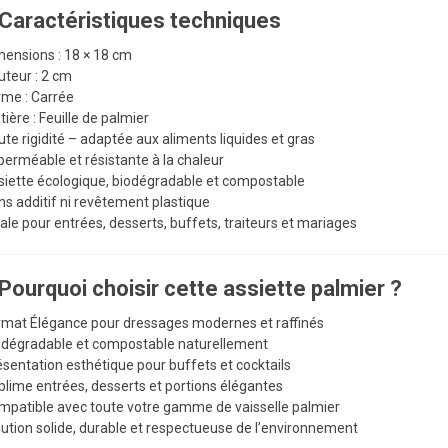
 Caractéristiques techniques
mensions : 18 × 18 cm
uteur : 2 cm
rme : Carrée
tière : Feuille de palmier
ute rigidité – adaptée aux aliments liquides et gras
perméable et résistante à la chaleur
siette écologique, biodégradable et compostable
ns additif ni revêtement plastique
éale pour entrées, desserts, buffets, traiteurs et mariages
 Pourquoi choisir cette assiette palmier ?
rmat Élégance pour dressages modernes et raffinés
odégradable et compostable naturellement
ésentation esthétique pour buffets et cocktails
blime entrées, desserts et portions élégantes
mpatible avec toute votre gamme de vaisselle palmier
lution solide, durable et respectueuse de l’environnement