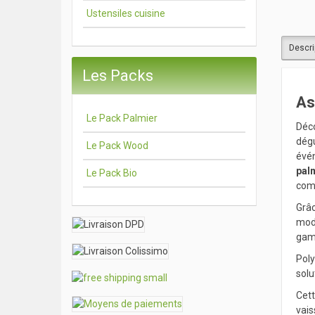
Ustensiles cuisine
Descri
Les Packs
As
Le Pack Palmier
Déc
dégu
Le Pack Wood
évén
pal
Le Pack Bio
comp
Grâc
mode
gam
Poly
solu
Cet
vais