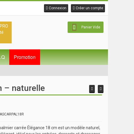
Connexion
Créer un compte
 PRO
Panier Vide
té
A.Q
Promotion
 – naturelle
 ASCARPAL18R
 palmier carrée Élégance 18 cm est un modèle naturel,