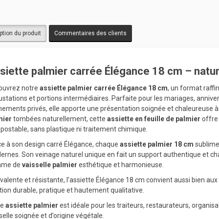
ption du produit
Commentaires des clients
siette palmier carrée Élégance 18 cm – natur
ouvrez notre
assiette palmier carrée Élégance 18 cm
, un format raffi
stations et portions intermédiaires. Parfaite pour les mariages, anniver
ements privés, elle apporte une présentation soignée et chaleureuse à 
mier
tombées naturellement, cette
assiette en feuille de palmier
offre 
ostable, sans plastique ni traitement chimique.
e à son design carré Élégance, chaque
assiette palmier 18 cm
sublime 
rnes. Son veinage naturel unique en fait un support authentique et ch
me de
vaisselle palmier
esthétique et harmonieuse.
valente et résistante, l’assiette Élégance 18 cm convient aussi bien aux
tion durable, pratique et hautement qualitative.
te
assiette palmier
est idéale pour les traiteurs, restaurateurs, organi
selle soignée et d’origine végétale.