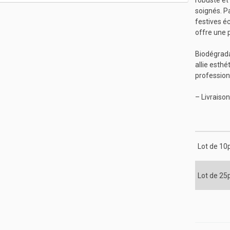
robuste et
soignés. Pa
festives é
offre une 
Biodégrada
allie esthé
profession
– Livraiso
Lot de 10
Lot de 25