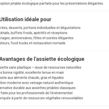
option jetable écologique parfaite pour les présentations élégantes.
Utilisation idéale pour
trées, desserts, portions individuelles et dégustations
cktails, buffets froids, apéritifs et réceptions
riages, anniversaires, fêtes et soirées élégantes
aiteurs, food trucks et restauration nomade
Avantages de l’assiette écologique
siette sans plastique – issue de ressources naturelles
ès bonne rigidité, excellente tenue en main
siste aux aliments chauds, gras et liquides
nition moderne avec veinage naturel authentique
ternative durable aux assiettes jetables classiques
rfaite pour les professionnels de l'événementiel
briquée à partir de ressources végétales renouvelables