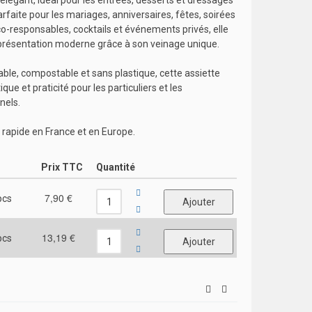
 élégant, idéal pour les entrées, desserts et dressages
rfaite pour les mariages, anniversaires, fêtes, soirées
co-responsables, cocktails et événements privés, elle
présentation moderne grâce à son veinage unique.
ble, compostable et sans plastique, cette assiette
tique et praticité pour les particuliers et les
nels.
n rapide en France et en Europe.
Prix TTC
Quantité
7,90 €
pcs
13,19 €
pcs