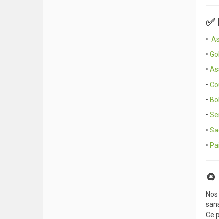
✅ 
•
As
•
Go
•
As
•
Co
•
Bol
•
Se
•
Sac
•
Pai
♻️
Nos 
sans
Ce p