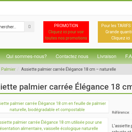
PROMOTION
Pour les TARIFS
Cliquez ici pour voir
Grande quanti
toutes nos promotions
Cliquez ici
Qui sommes-nous?
Contactez nous
Livraison
F.
e Palmier
Assiette palmier carrée Élégance 18 cm – naturelle
iette palmier carrée Élégance 18 cm
Référence:
L’assiette