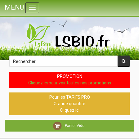
MENU
Toggle navigation
PROMOTION
Cliquez ici pour voir toutes nos promotions
Pour les TARIFS PRO
Grande quantité
Cliquez ici
Panier Vide