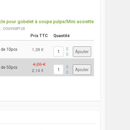
le pour gobelet à soupe pulpe/Mini assiette
e: COUVGSP120
Prix TTC
Quantité
1,38 €
 de 10pcs
4,26 €
 de 50pcs
2,14 €