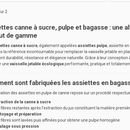
ur 2
ttes canne à sucre, pulpe et bagasse : une a
aut de gamme
ettes canne à sucre
, également appelées
assiettes pulpe
, assiette e
 la référence incontournable pour remplacer la vaisselle jetable en pla
lient durabilité, résistance et élégance naturelle. Grâce à leur conception
r une
vaisselle jetable écologique
performante, pratique et totalemen
nt sont fabriquées les assiettes en bagas
cation des assiettes en pulpe de canne repose sur un procédé respectue
raction de la canne à sucre
 fibres restantes après l’extraction du jus constituent la matière premièr
toyage et préparation
 fibres sont lavées puis affinées pour obtenir une pulpe homogène.
lage sous pression