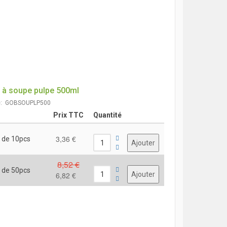
 à soupe pulpe 500ml
e: GOBSOUPLP500
Prix TTC
Quantité
3,36 €
 de 10pcs
8,52 €
 de 50pcs
6,82 €