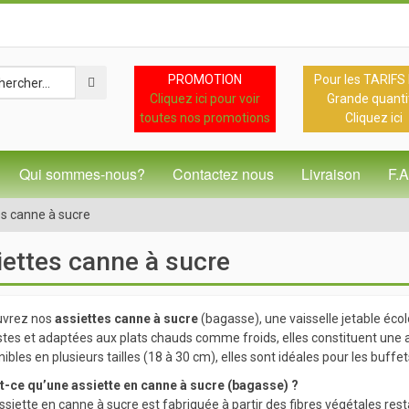
PROMOTION
Pour les TARIFS
Cliquez ici pour voir
Grande quanti
toutes nos promotions
Cliquez ici
Qui sommes-nous?
Contactez nous
Livraison
F.
es canne à sucre
ettes canne à sucre
vrez nos
assiettes canne à sucre
(bagasse), une vaisselle jetable écol
tes et adaptées aux plats chauds comme froids, elles constituent une alt
ibles en plusieurs tailles (18 à 30 cm), elles sont idéales pour les buff
t-ce qu’une assiette en canne à sucre (bagasse) ?
siette en canne à sucre est fabriquée à partir des fibres végétales rest