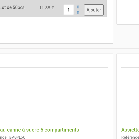
11,38 €
Lot de 50pcs
eau canne à sucre 5 compartiments
Assiett
ence: BAGPL5C
Référenc