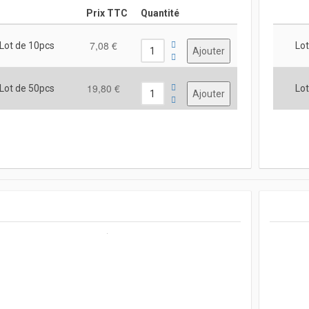
Prix TTC
Quantité
7,08 €
Lot de 10pcs
Lot
19,80 €
Lot de 50pcs
Lot