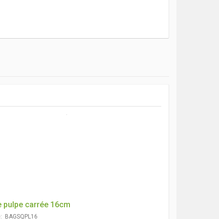
e pulpe carrée 16cm
e: BAGSQPL16