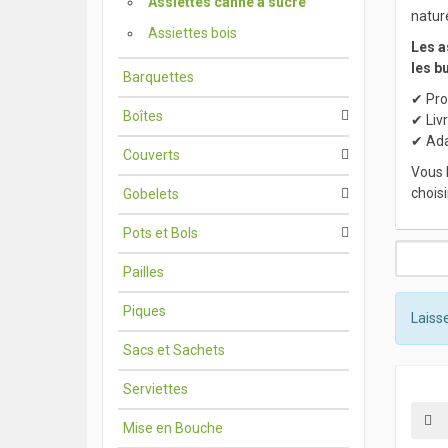
Assiettes canne à sucre
natur
Assiettes bois
Les a
les b
Barquettes
✔ Pro
Boîtes
✔ Liv
✔ Ada
Couverts
Vous 
choisi
Gobelets
Pots et Bols
Pailles
Piques
Laisse
Sacs et Sachets
Serviettes
Mise en Bouche