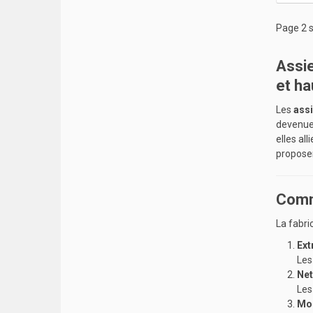
Page 2 s
Assie
et h
Les
assi
devenues
elles al
propose
Comme
La fabri
Ext
Les
Net
Les
Mou