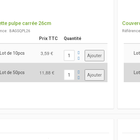
ette pulpe carrée 26cm
Couverc
ence: BAGSQPL26
Référenc
Prix TTC
Quantité
3,59 €
Lot de 10pcs
Lot
11,88 €
Lot de 50pcs
Lot