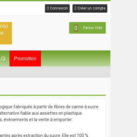
Connexion
Créer un compte
 PRO
Panier Vide
té
A.Q
Promotion
ogique fabriquée à partir de fibres de canne à sucre.
ernative fiable aux assiettes en plastique.
ets, événements et la vente à emporter.
antes après extraction du sucre. Elle est 100 %