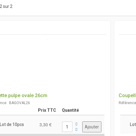
2 sur 2
ette pulpe ovale 26cm
Coupell
ence: BAGOVAL26
Référenc
Prix TTC
Quantité
3,30 €
Lot de 10pcs
Lot