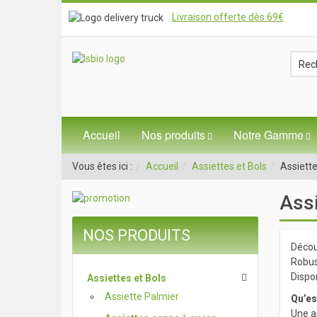
Livraison offerte dès 69€
Accueil
Nos produits
Notre Gamme
Vous êtes ici :
Accueil
Assiettes et Bols
Assiett
Assi
NOS PRODUITS
Décou
Robus
Dispon
Assiettes et Bols
Assiette Palmier
Qu’es
Une as