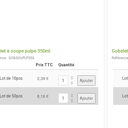
let à soupe pulpe 350ml
Gobelet
ence: GOBSOUPLP350
Référenc
Prix TTC
Quantité
2,39 €
Lot de 10pcs
Lot
8,16 €
Lot de 50pcs
Lot