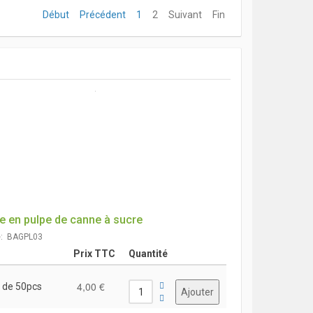
Début
Précédent
1
2
Suivant
Fin
e en pulpe de canne à sucre
e: BAGPL03
Prix TTC
Quantité
4,00 €
 de 50pcs