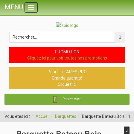
MENU
Toggle
navigation
PROMOTION
Cliquez ici pour voir toutes nos promotions
Pour les TARIFS PRO
Grande quantité
Cliquez ici
Panier Vide
Vous êtes ici :
Accueil
Barquettes
Barquette Bateau Bois 11,