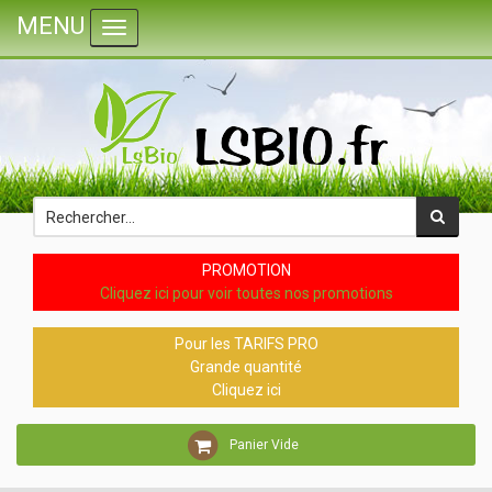
MENU
Toggle navigation
PROMOTION
Cliquez ici pour voir toutes nos promotions
Pour les TARIFS PRO
Grande quantité
Cliquez ici
Panier Vide