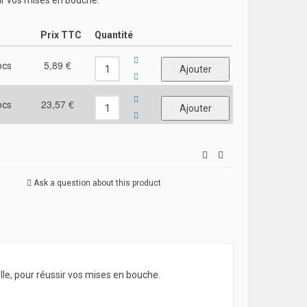
ir vos mises en bouche.
Prix TTC
Quantité
5,89 €
pcs
23,57 €
pcs
Ask a question about this product
e, pour réussir vos mises en bouche.