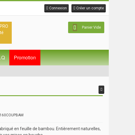
Connexion
Créer un compte
 PRO
Panier Vide
té
A.Q
Promotion
: 160COUPBAM
abriqué en feuille de bambou. Entièrement naturelles,