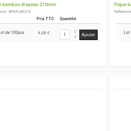
e bambou drapeau 210mm
Pique 
ence: BPICFLAG210
Référenc
Prix TTC
Quantité
4,68 €
Lot de 100pcs
Lot