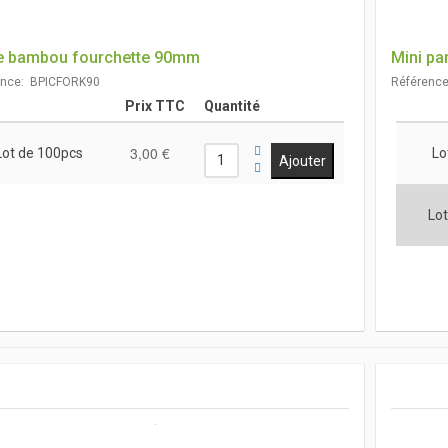
e bambou fourchette 90mm
Mini pa
ence: BPICFORK90
Référenc
Prix TTC
Quantité
3,00 €
Lot de 100pcs
Lo
Lot