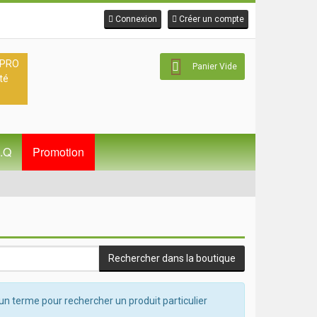
Connexion
Créer un compte
 PRO
Panier Vide
té
A.Q
Promotion
un terme pour rechercher un produit particulier