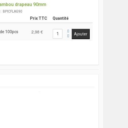
bambou drapeau 90mm
e: BPICFLAG90
Prix TTC
Quantité
2,98 €
 de 100pcs