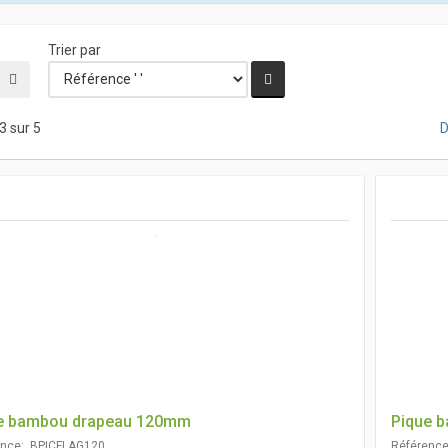
Trier par
3 sur 5
D
e bambou drapeau 120mm
Pique 
ence: BPICFLAG120
Référenc