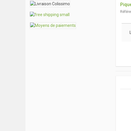
Piqu
Référ