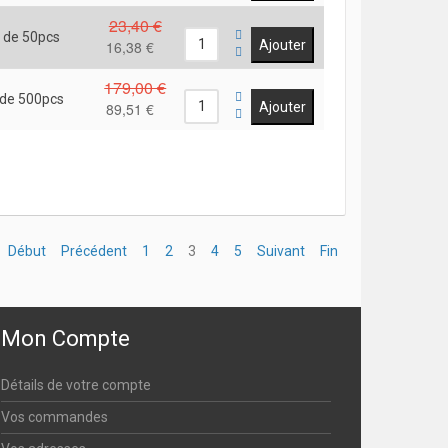
23,40 €
 de 50pcs
16,38 €
179,00 €
 de 500pcs
89,51 €
Début
Précédent
1
2
3
4
5
Suivant
Fin
Mon Compte
Détails de votre compte
Vos commandes