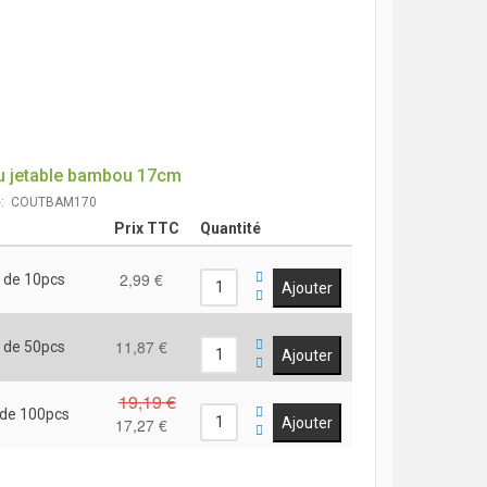
u jetable bambou 17cm
e: COUTBAM170
Prix TTC
Quantité
2,99 €
 de 10pcs
11,87 €
 de 50pcs
19,19 €
 de 100pcs
17,27 €