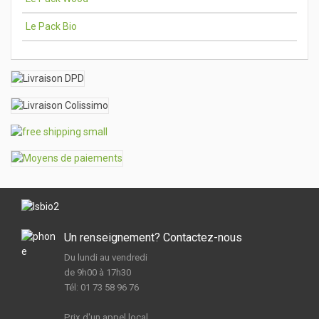
Le Pack Bio
Un renseignement? Contactez-nous
Du lundi au vendredi
de 9h00 à 17h30
Tél: 01 73 58 96 76
Prix d'un appel local