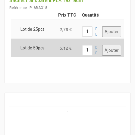
Sachet transparent PLA 18x18cm
Référence: PLABAG18
Prix TTC
Quantité
2,76 €
Lot de 25pcs
5,12 €
Lot de 50pcs