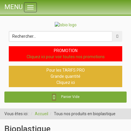
MENU
Toggle
navigation
PROMOTION
Cliquez ici pour voir toutes nos promotions
Pour les TARIFS PRO
Grande quantité
Cliquez ici
Panier Vide
Vous êtes ici :
Accueil
Tous nos produits en bioplastique
Bioplastique