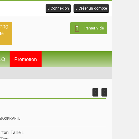
Connexion
Créer un compte
 PRO
Panier Vide
té
A.Q
Promotion
 BOXKRAFTL
rton. Taille L