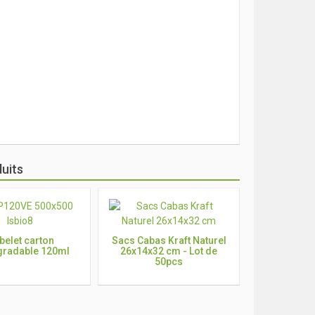
uits
belet carton
Sacs Cabas Kraft Naturel
gradable 120ml
26x14x32 cm - Lot de
50pcs