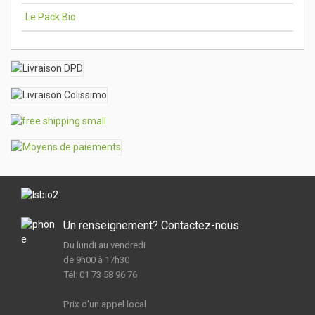
Le Pack Bio
Un renseignement? Contactez-nous
Du lundi au vendredi
de 9h00 à 17h30
Tél: 01 73 58 96 76
Prix d'un appel local