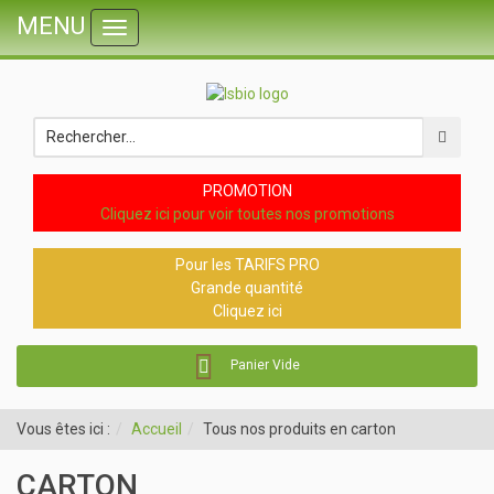
MENU
Toggle
navigation
PROMOTION
Cliquez ici pour voir toutes nos promotions
Pour les TARIFS PRO
Grande quantité
Cliquez ici
Panier Vide
Vous êtes ici :
Accueil
Tous nos produits en carton
CARTON