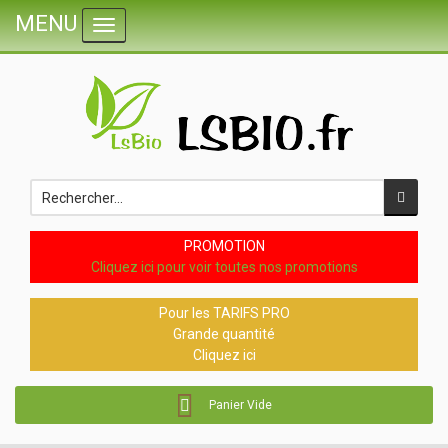
MENU
Toggle navigation
PROMOTION
Cliquez ici pour voir toutes nos promotions
Pour les TARIFS PRO
Grande quantité
Cliquez ici
Panier Vide