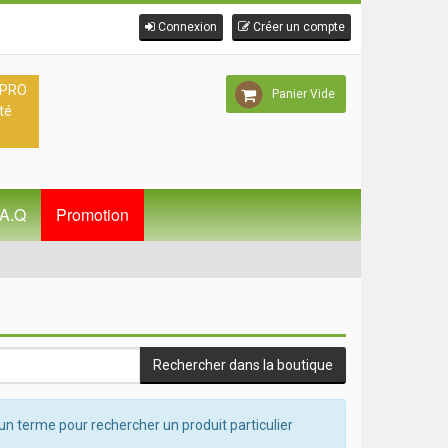
Connexion
Créer un compte
 PRO
Panier Vide
té
.A.Q
Promotion
un terme pour rechercher un produit particulier