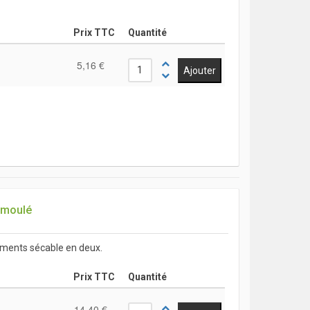
Prix TTC
Quantité
5,16 €
e moulé
ements sécable en deux.
Prix TTC
Quantité
14,40 €