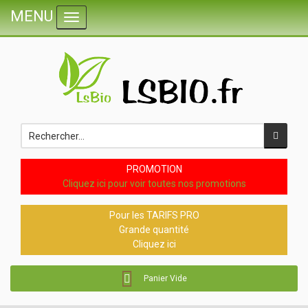
MENU
Toggle navigation
PROMOTION
Cliquez ici pour voir toutes nos promotions
Pour les TARIFS PRO
Grande quantité
Cliquez ici
Panier Vide