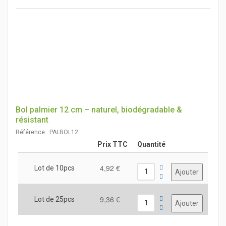
Bol palmier 12 cm – naturel, biodégradable &
résistant
Référence: PALBOL12
Prix TTC
Quantité
4,92 €
Lot de 10pcs
9,36 €
Lot de 25pcs