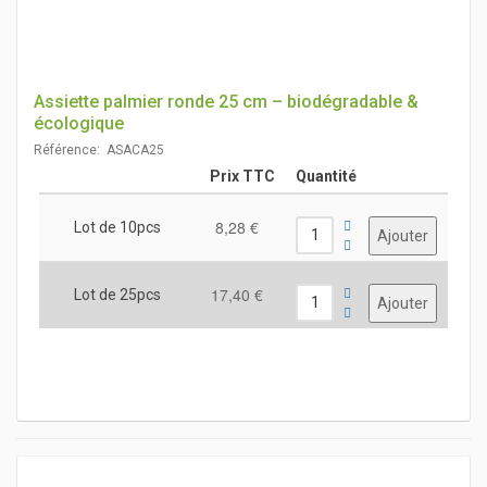
Assiette palmier ronde 25 cm – biodégradable &
écologique
Référence: ASACA25
Prix TTC
Quantité
8,28 €
Lot de 10pcs
17,40 €
Lot de 25pcs