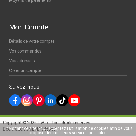
Moyens de paiements
Mon Compte
Détails de votre compte
Vos commandes
Vos adresses
Créer un compte
Suivez-nous
Copyright © 2026 LsBio - Tous droits réservés
En visitant ce site, vous acceptez l'utilisation de cookies afin de vous
Déclaration CNIL N.1346567
proposer les meilleurs services possibles.